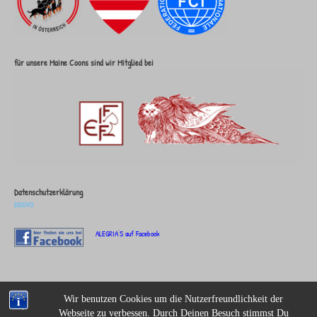
für unsere Maine Coons sind wir Mitglied bei
Datenschutzerklärung
DSGVO
ALEGRIA'S auf Facebook
Wir benutzen Cookies um die Nutzerfreundlichkeit der
Theme: Overlay by
Kaira
.
brunnbaeren.com
Webseite zu verbessen. Durch Deinen Besuch stimmst Du