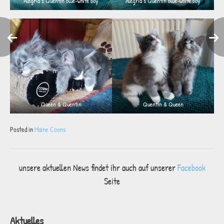
Alegria’s Quentin blue-white boy
Alegria’s Quentin blue-white boy
Queen & Quentin
Quentin & Queen
Posted in
Maine Coons
Beitragsnavigation
unsere aktuellen News findet ihr auch auf unserer
Facebook
Seite
Aktuelles