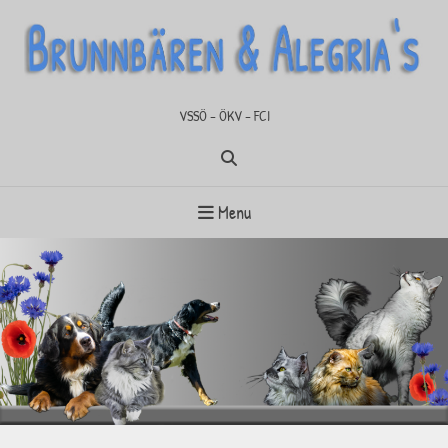
Skip
to
content
VSSÖ – ÖKV – FCI
Menu